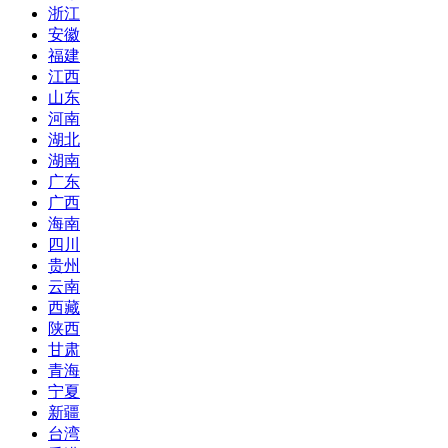
浙江
安徽
福建
江西
山东
河南
湖北
湖南
广东
广西
海南
四川
贵州
云南
西藏
陕西
甘肃
青海
宁夏
新疆
台湾