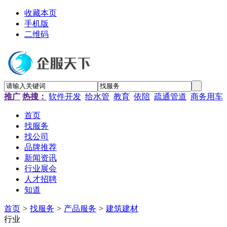
收藏本页
手机版
二维码
推广
热搜：
软件开发
给水管
教育
依陪
疏通管道
商务用车
首页
找服务
找公司
品牌推荐
新闻资讯
行业展会
人才招聘
知道
首页
>
找服务
>
产品服务
>
建筑建材
行业