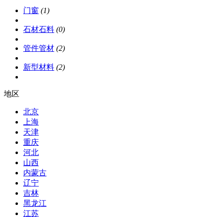
门窗
(1)
石材石料
(0)
管件管材
(2)
新型材料
(2)
地区
北京
上海
天津
重庆
河北
山西
内蒙古
辽宁
吉林
黑龙江
江苏