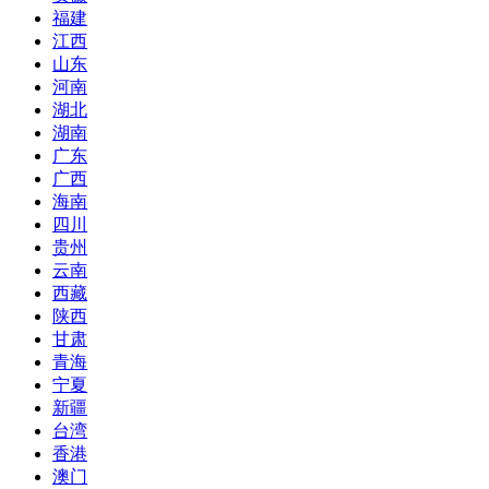
福建
江西
山东
河南
湖北
湖南
广东
广西
海南
四川
贵州
云南
西藏
陕西
甘肃
青海
宁夏
新疆
台湾
香港
澳门