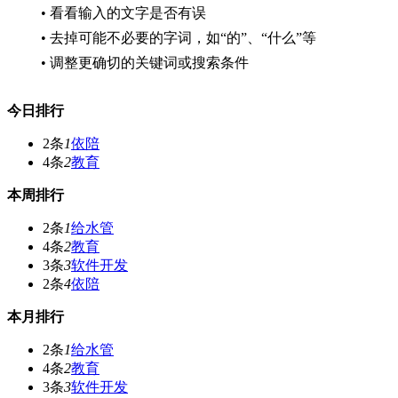
• 看看输入的文字是否有误
• 去掉可能不必要的字词，如“的”、“什么”等
• 调整更确切的关键词或搜索条件
今日排行
2条
1
依陪
4条
2
教育
本周排行
2条
1
给水管
4条
2
教育
3条
3
软件开发
2条
4
依陪
本月排行
2条
1
给水管
4条
2
教育
3条
3
软件开发