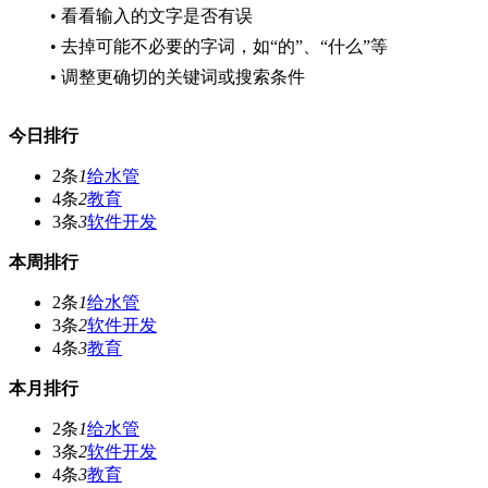
• 看看输入的文字是否有误
• 去掉可能不必要的字词，如“的”、“什么”等
• 调整更确切的关键词或搜索条件
今日排行
2条
1
给水管
4条
2
教育
3条
3
软件开发
本周排行
2条
1
给水管
3条
2
软件开发
4条
3
教育
本月排行
2条
1
给水管
3条
2
软件开发
4条
3
教育