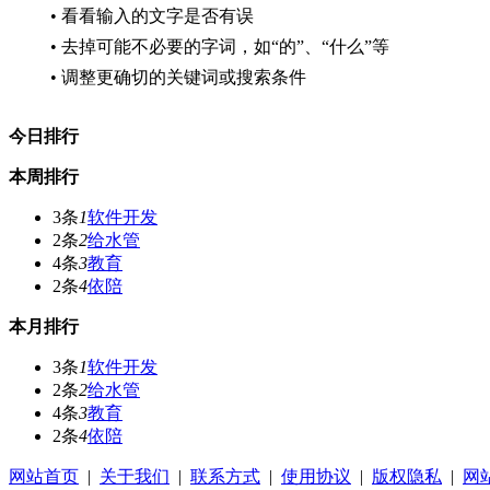
• 看看输入的文字是否有误
• 去掉可能不必要的字词，如“的”、“什么”等
• 调整更确切的关键词或搜索条件
今日排行
本周排行
3条
1
软件开发
2条
2
给水管
4条
3
教育
2条
4
依陪
本月排行
3条
1
软件开发
2条
2
给水管
4条
3
教育
2条
4
依陪
网站首页
|
关于我们
|
联系方式
|
使用协议
|
版权隐私
|
网